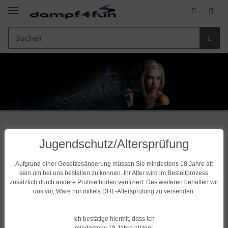
Jugendschutz/Altersprüfung
Unsere Bestseller
Aufgrund einer Gesetzesänderung müssen Sie mindestens 18 Jahre alt
sein um bei uns bestellen zu können. Ihr Alter wird im Bestellprozess
zusätzlich durch andere Prüfmethoden verifiziert. Des weiteren behalten wir
uns vor, Ware nur mittels DHL-Altersprüfung zu versenden.
Ich bestätige hiermit, dass ich
mindestens 18 Jahre alt bin!