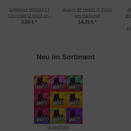
GeekVape WENAX C1
Aspire BP Heads (5 Stück
A
Cartridge (2 Stück pro
pro Packung)
Zi
Packung)
2,50 €
*
14,31 €
*
10
Neu im Sortiment
GrabitPods