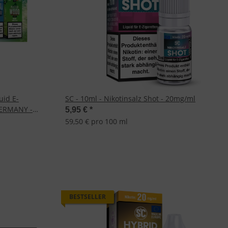
uid E-
SC - 10ml - Nikotinsalz Shot - 20mg/ml
GERMANY -
5,95 €
*
59,50 € pro 100 ml
BESTSELLER