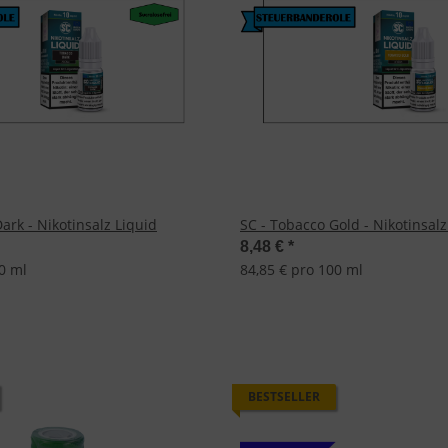
ark - Nikotinsalz Liquid
SC - Tobacco Gold - Nikotinsalz
8,48 €
*
0 ml
84,85 € pro 100 ml
BESTSELLER