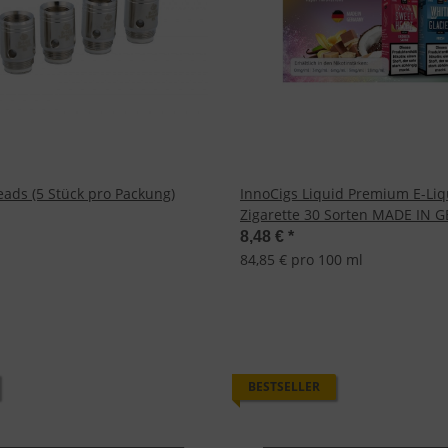
eads (5 Stück pro Packung)
InnoCigs Liquid Premium E-Liq
Zigarette 30 Sorten MADE IN 
Steuer
8,48 €
*
84,85 € pro 100 ml
BESTSELLER