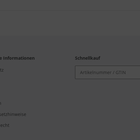
he Informationen
Schnellkauf
tz
m
setzhinweise
recht