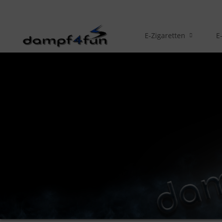
E-Zigaretten
E