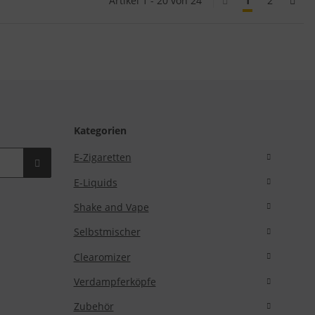
Artikel 1 - 20 von 24
1
2
Kategorien
E-Zigaretten
E-Liquids
Shake and Vape
Selbstmischer
Clearomizer
Verdampferköpfe
Zubehör