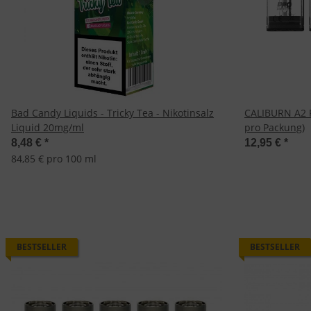
Bad Candy Liquids - Tricky Tea - Nikotinsalz
CALIBURN A2 P
Liquid 20mg/ml
pro Packung)
8,48 €
*
12,95 €
*
84,85 € pro 100 ml
BESTSELLER
BESTSELLER