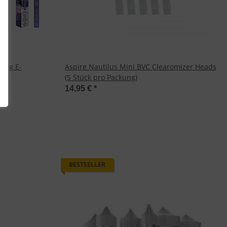
weg E-
Aspire Nautilus Mini BVC Clearomizer Heads
(5 Stück pro Packung)
14,95 €
*
BESTSELLER