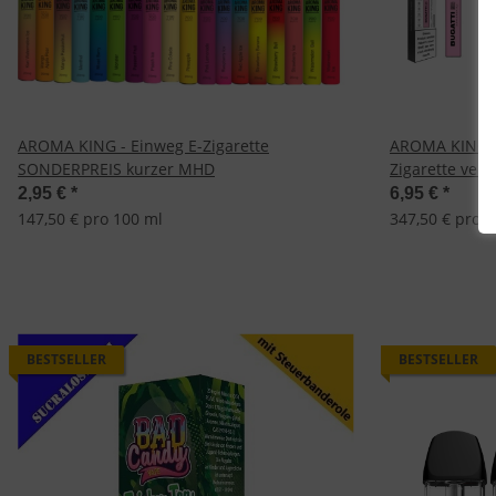
AROMA KING - Einweg E-Zigarette
AROMA KING Bu
SONDERPREIS kurzer MHD
Zigarette ver
Geschmacksri
2,95 €
*
6,95 €
*
147,50 € pro 100 ml
347,50 € pro 
BESTSELLER
BESTSELLER