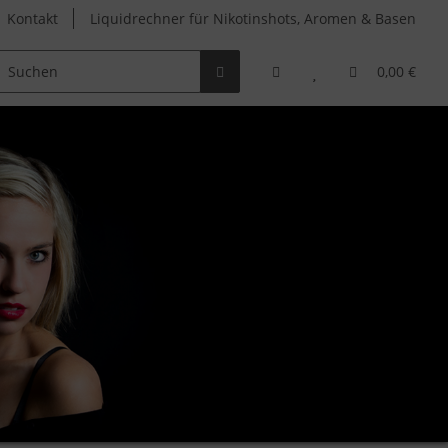
Kontakt
Liquidrechner für Nikotinshots, Aromen & Basen
learomizer
Verdampferköpfe
Zubehör
0,00 €