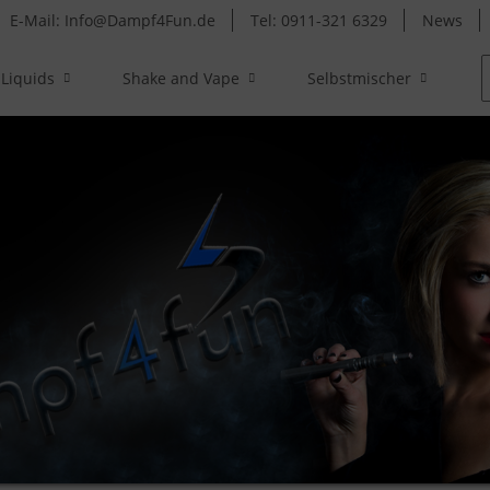
E-Mail: Info@Dampf4Fun.de
Tel: 0911-321 6329
News
-Liquids
Shake and Vape
Selbstmischer
C